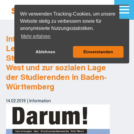
Wir verwenden Tracking-Cookies, um unsere
Website stetig zu verbessern sowie für
MENU
anonymisierte Nutzungsstatistiken.
Mehr erfahren
Informationen zu den
Leistungen der
Ablehnen
Einverstanden
Studierendenwerke Süd-
West und zur sozialen Lage
der Studierenden in Baden-
Württemberg
14.02.2019
|
Information