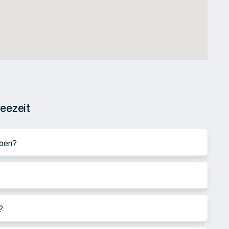
eezeit
rben?
?