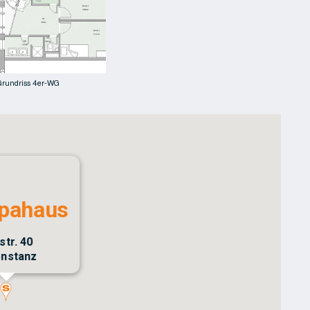
Grundriss 4er-WG
pahaus
str. 40
onstanz