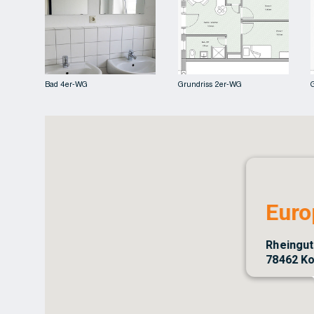
Bad 4er-WG
Grundriss 2er-WG
Euro
Rheingut
78462 K