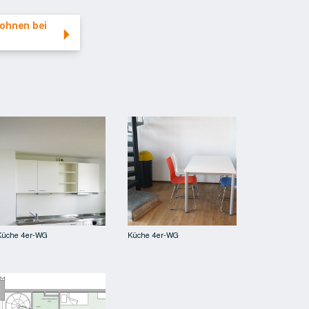
eezeit
ohnen bei
t
Küche 4er-WG
Küche 4er-WG