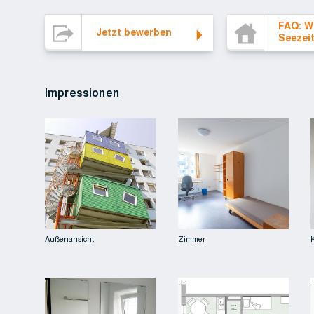
Jetzt bewerben
FAQ: Wohnen bei S
FAQ: W
Jetzt bewerben
Seezei
Impressionen
Außenansicht
Zimmer