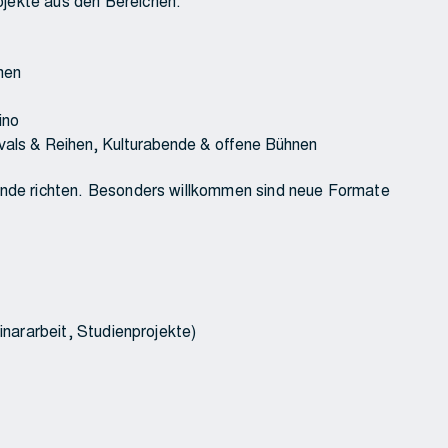
ojekte aus den Bereichen:
nen
ino
als & Reihen, Kulturabende & offene Bühnen
rende richten. Besonders willkommen sind neue Formate
inararbeit, Studienprojekte)