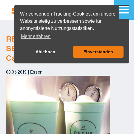
Wir verwenden Tracking-Cookies, um unsere
Website stetig zu verbessern sowie für
MENU
anonymisierte Nutzungsstatistiken.
Mehr erfahren
RECUP jetzt auch für die
SB-Maschinen in der
Ablehnen
Einverstanden
Cafeteria Gießberg
08.05.2019
|
Essen